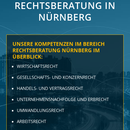
RECHTSBERATUNG IN
NÜRNBERG
UNSERE KOMPETENZEN IM BEREICH
RECHTSBERATUNG NÜRNBERG IM
ÜBERBLICK:
WIRTSCHAFTS­RECHT
GESELL­SCHAFTS- UND KONZERN­RECHT
HANDELS- UND VERTRAGS­RECHT
UNTER­NEHMENS­NACHFOLGE UND ERBRECHT
UMWANDLUNGS­RECHT
ARBEITS­RECHT