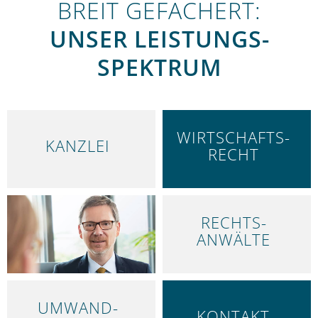
BREIT GEFÄCHERT:
UNSER LEISTUNGS­
SPEKTRUM
WIRTSCHAFTS­
KANZLEI
RECHT
RECHTS­
ARBEITS­RECHT
ANWÄLTE
UMWAND­
KONTAKT