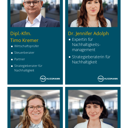
Dipl.-Kfm.
Dr. Jennifer Adolph
Expertin für
Timo Kremer
Nachhaltigkeits­
Wirtschaftsprüfer
management
Steuerberater
Strategieberaterin für
Partner
Nachhaltigkeit
Strategieberater für
Nachhaltigkeit