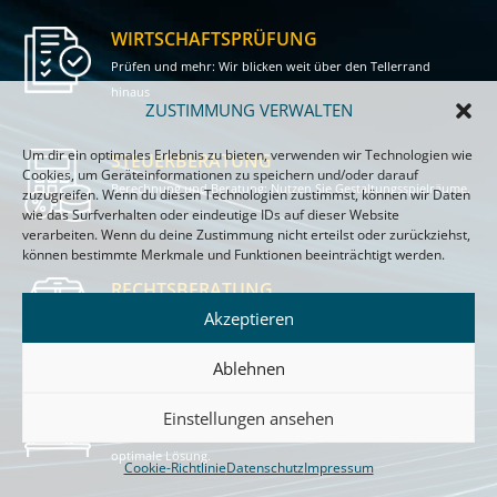
WIRTSCHAFTS­PRÜFUNG
Prüfen und mehr: Wir blicken weit über den Tellerrand
hinaus
ZUSTIMMUNG VERWALTEN
Um dir ein optimales Erlebnis zu bieten, verwenden wir Technologien wie
STEUERBERATUNG
Cookies, um Geräteinformationen zu speichern und/oder darauf
Berechnung und Beratung: Nutzen Sie Gestaltungsspielräume.
zuzugreifen. Wenn du diesen Technologien zustimmst, können wir Daten
wie das Surfverhalten oder eindeutige IDs auf dieser Website
verarbeiten. Wenn du deine Zustimmung nicht erteilst oder zurückziehst,
können bestimmte Merkmale und Funktionen beeinträchtigt werden.
RECHTSBERATUNG
Akzeptieren
Auf Wirtschaftsrecht spezialisiert. Stark in der Sache.
Ablehnen
IT-LÖSUNGEN
Einstellungen ansehen
Unsere IT-Fachspezialisten finden für jedes Problem die
optimale Lösung.
Cookie-Richtlinie
Datenschutz
Impressum