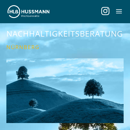
NACHHALTIG­KEITS­BERATUNG
NÜRNBERG