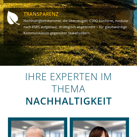
TRANSPARENZ
Nachhaltigkeitsberichte, die überzeugen: CSRD-konform, modular
nach ESRS aufgebaut, strategisch abgestimmt – für glaubwürdige
Kommunikation gegenüber Stakeholdern.
IHRE EXPERTEN IM
THEMA
NACHHALTIG­KEIT