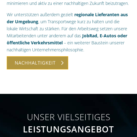
minimieren und aktiv zu einer nachhaltigen Zukunft beizutragen.
Wir unterstützen außerdem gezielt
regionale Lieferanten aus
der Umgebung
, um Transportwege kurz zu halten und die
lokale Wirtschaft zu stärken. Für den Arbeitsweg setzen unsere
Mitarbeitenden unter anderem auf das
JobRad, E-Autos oder
öffentliche Verkehrsmittel
– ein weiterer Baustein unserer
nachhaltigen Unternehmensphilosophie.
NACHHALTIGKEIT
UNSER VIEL­SEITIGES
LEISTUNGS­ANGEBOT